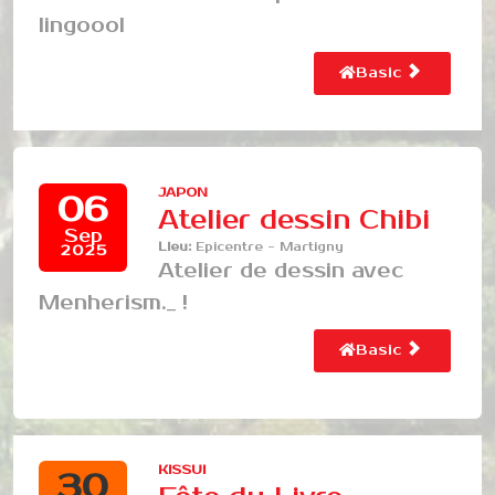
lingoool
Basic
JAPON
06
Atelier dessin Chibi
Sep
Lieu:
Epicentre - Martigny
2025
Atelier de dessin avec
Menherism._ !
Basic
KISSUI
30