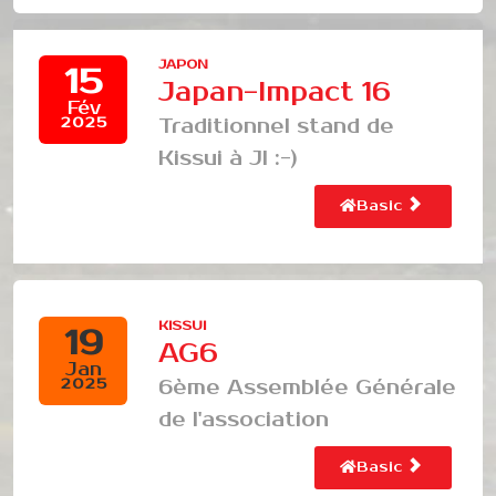
JAPON
15
Japan-Impact 16
Fév
Traditionnel stand de
2025
Kissui à JI :-)
Basic
KISSUI
19
AG6
Jan
6ème Assemblée Générale
2025
de l'association
Basic