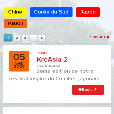
Chine
Corée du Sud
Japon
Kissui
Suivant
1
2
3
4
5
KISSUI
05
KréAsia 2
Sep
Lieu:
Martigny
2026
2ème édition de notre
festival inspiré du Comiket japonais
Basic