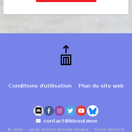
Conditions d'utilisation
Plan du site web
contact@kissui.moe
© 2019 -
2026 ASSOCIATION KISSUI - TOUS DROITS