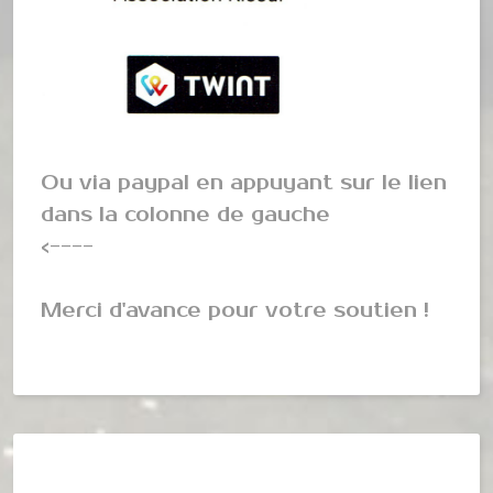
Ou via paypal en appuyant sur le lien
dans la colonne de gauche
<----
Merci d'avance pour votre soutien !