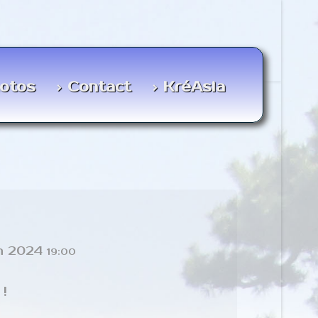
otos
Contact
KréAsia
in 2024
19:00
 !