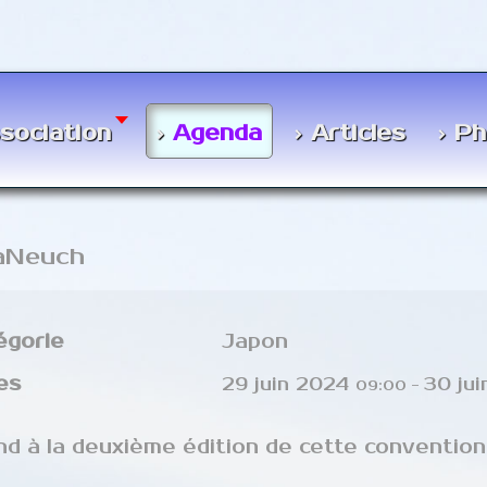
Agenda
ssociation
Articles
Ph
aNeuch
égorie
Japon
es
29 juin 2024
30 ju
09:00
-
nd à la deuxième édition de cette convention