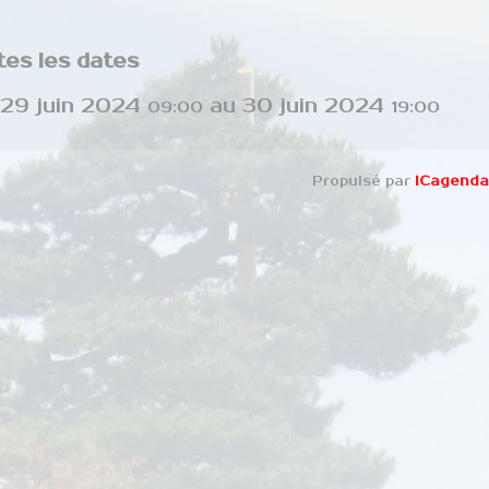
tes les dates
29 juin 2024
au
30 juin 2024
09:00
19:00
Propulsé par
iCagenda